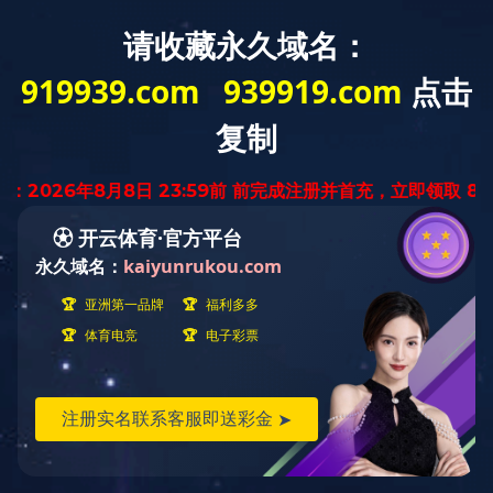
会员专区
您的位置：
首页
>>
会员专区
>>
会员企业
>>
常务理事单位