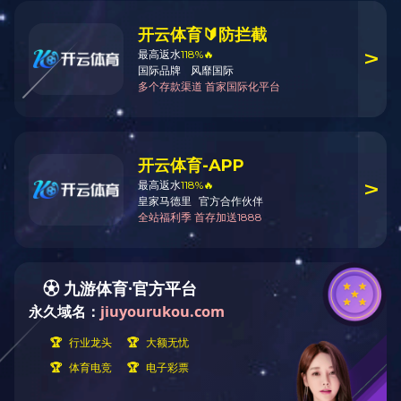
北方实验室（沈阳）股份有限公司
北方实验室（沈阳）股份有限公司成立于2003年8月。公
司以信息化全过程咨询服务为业务主线，以网络安全服务
为战略发展方向，为客户提供综合性、跨阶段、一体化的
第三方质量保障服务。